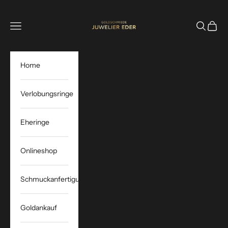
Zum Inhalt springen
Juwelier Eder
Menü
Suchen
Waren
Home
Verlobungsringe
Eheringe
Onlineshop
Schmuckanfertigung
Goldankauf