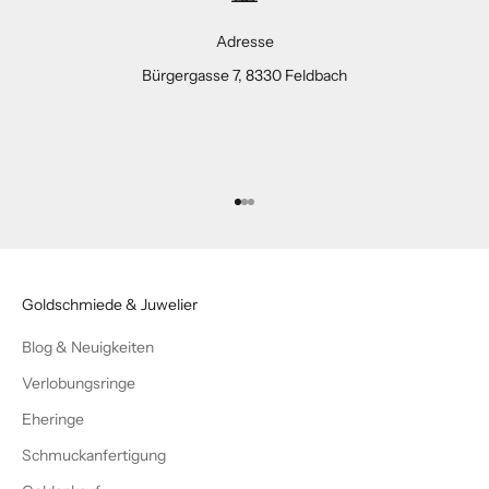
Adresse
Bürgergasse 7, 8330 Feldbach
Gehe zu Element 1
Gehe zu Element 2
Gehe zu Element 3
Goldschmiede & Juwelier
Blog & Neuigkeiten
Verlobungsringe
Eheringe
Schmuckanfertigung